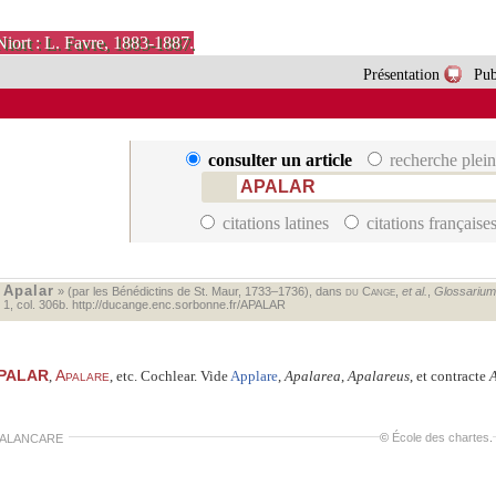
Niort : L. Favre, 1883-1887.
Présentation
Pub
consulter un article
recherche plein
citations latines
citations française
Apalar
«
» (par les Bénédictins de St. Maur, 1733–1736), dans
du Cange
,
et al.
,
Glossarium m
. 1, col. 306b.
http://ducange.enc.sorbonne.fr/APALAR
PALAR
Apalare
,
, etc. Cochlear. Vide
Applare
,
Apalarea
,
Apalareus
, et contracte
A
©
École des chartes
.
ALANCARE