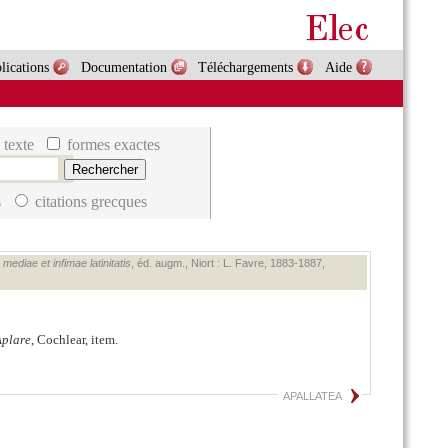
lications
Documentation
Téléchargements
Aide
 texte
formes exactes
s
citations grecques
ediae et infimae latinitatis
, éd. augm., Niort : L. Favre, 1883‑1887,
plare
, Cochlear, item.
APALLATEA