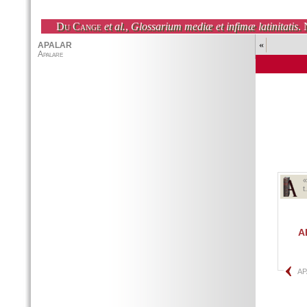
Du Cange
et al.
,
Glossarium mediæ et infimæ latinitatis
. 
«
t
A
AP