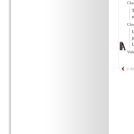
Char
T
r
Char
U
j
Vide
2. 