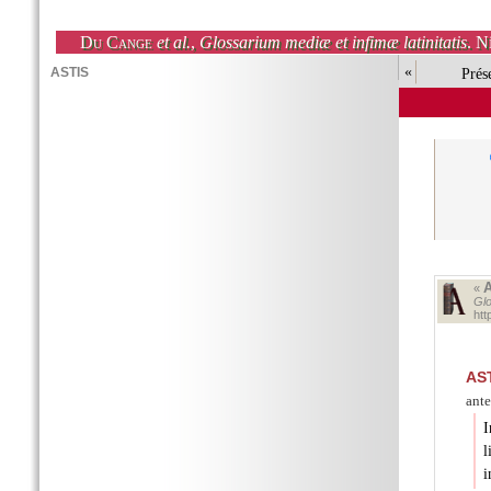
Du Cange
et al.
,
Glossarium mediæ et infimæ latinitatis
. N
«
Prés
«
Glo
htt
AS
ante
I
l
i