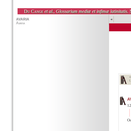
Du Cange
et al.
,
Glossarium mediæ et infimæ latinitatis
. 
«
t
A
12
Oc