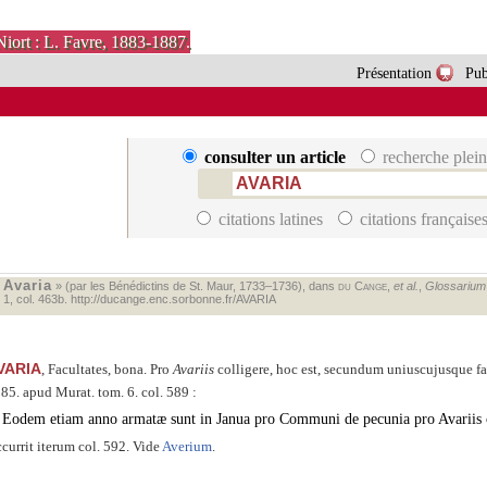
Niort : L. Favre, 1883-1887.
Présentation
Pub
consulter un article
recherche plein
citations latines
citations française
Avaria
«
» (par les Bénédictins de St. Maur, 1733–1736), dans
du Cange
,
et al.
,
Glossarium m
. 1, col. 463b.
http://ducange.enc.sorbonne.fr/AVARIA
VARIA
, Facultates, bona. Pro
Avariis
colligere, hoc est, secundum uniuscujusque
fa
85. apud Murat. tom. 6. col. 589 :
Eodem etiam anno armatæ sunt in Janua pro Communi de pecunia pro Avariis co
currit iterum col. 592. Vide
Averium
.