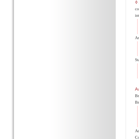
◊
co
in
An
St
Av
Br
Br
Ad
Co