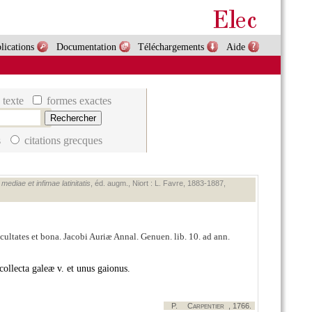
lications
Documentation
Téléchargements
Aide
 texte
formes exactes
s
citations grecques
ediae et infimae latinitatis
, éd. augm., Niort : L. Favre, 1883‑1887,
cultates et bona. Jacobi Auriæ Annal. Genuen. lib. 10. ad ann.
llecta galeæ v. et unus gaionus.
P.
Carpentier
, 1766.