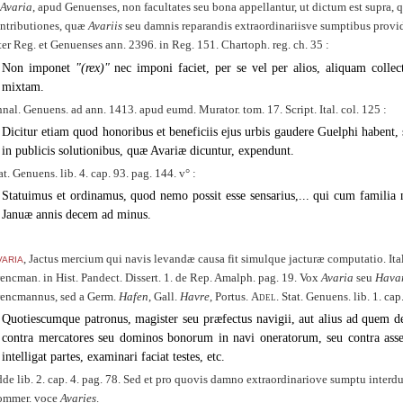
Avaria
, apud Genuenses, non facultates seu bona appellantur, ut dictum est supra, 
ntributiones, quæ
Avariis
seu damnis reparandis extraordinariisve sumptibus provid
ter Reg. et Genuenses ann. 2396. in Reg. 151. Chartoph. reg. ch. 35 :
Non imponet
(rex)
nec imponi faciet, per se vel per alios, aliquam colle
mixtam.
nal. Genuens. ad ann. 1413. apud eumd. Murator. tom. 17. Script. Ital. col. 125 :
Dicitur etiam quod honoribus et beneficiis ejus urbis gaudere Guelphi haben
in publicis solutionibus, quæ Avariæ dicuntur, expendunt.
at. Genuens. lib. 4. cap. 93. pag. 144. v° :
Statuimus et ordinamus, quod nemo possit esse sensarius,... qui cum familia no
Januæ annis decem ad minus.
aria
, Jactus mercium qui navis levandæ causa fit simulque jacturæ computatio. Ita
encman. in Hist. Pandect. Dissert. 1. de Rep. Amalph. pag. 19. Vox
Avaria
seu
Hava
encmannus, sed a Germ.
Hafen
, Gall.
Havre
, Portus.
Adel
. Stat. Genuens. lib. 1. cap
Quotiescumque patronus, magister seu præfectus navigii, aut alius ad quem de j
contra mercatores seu dominos bonorum in navi oneratorum, seu contra ass
intelligat partes, examinari faciat testes, etc.
de lib. 2. cap. 4. pag. 78. Sed et pro quovis damno extraordinariove sumptu interdum 
mmer. voce
Avaries
.