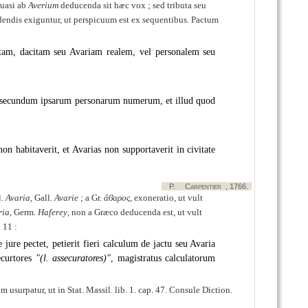
quasi ab
Averium
deducenda sit hæc vox ; sed tributa seu
endis exiguntur, ut perspicuum est ex sequentibus. Pactum
ctam, dacitam seu Avariam realem, vel personalem seu
t, secundum ipsarum personarum numerum, et illud quod
n habitaverit, et Avarias non supportaverit in civitate
P.
Carpentier
, 1766.
l.
Avaria
, Gall.
Avarie
; a Gr.
ἄϐαρος
, exoneratio, ut vult
ria
, Germ.
Haferey
, non a Græco deducenda est, ut vult
. 11 :
ure pectet, petierit fieri calculum de jactu seu Avaria
ecurtores
(l. assecuratores)
, magistratus calculatorum
usurpatur, ut in Stat. Massil. lib. 1. cap. 47. Consule Diction.