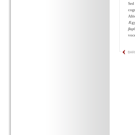
Sed 
cog
Afri
Ægyp
βαρ
voce
BAR