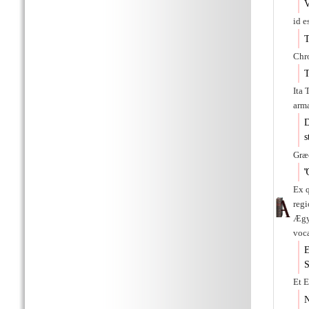
V
id e
Τ
Chr
Τ
Ita 
arma
D
s
Græc
Ὅ
Ex 
reg
Ægy
voc
E
S
Et 
N