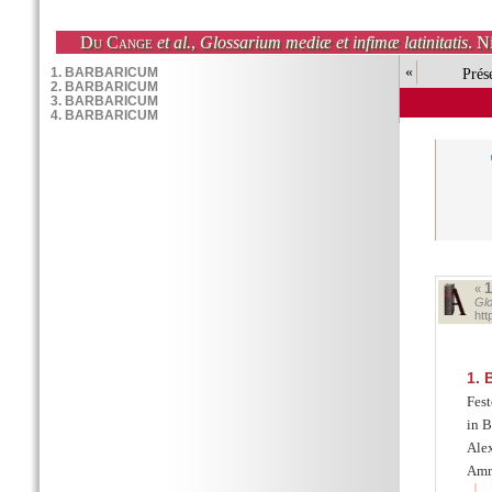
Du Cange
et al.
,
Glossarium mediæ et infimæ latinitatis
. N
«
Prés
«
Glo
ht
1.
B
Fest
in B
Alex
Amm