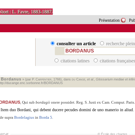
Niort : L. Favre, 1883-1887.
Présentation
Pub
consulter un article
recherche plein
citations latines
citations française
Bordanus
«
» (par P.
Carpentier
, 1766), dans
du Cange
,
et al.
,
Glossarium mediae et infima
ttp://ducange.enc.sorbonne.fr/BORDANUS
ORDANUS
, Qui sub
bordagii
onere possidet. Reg. S. Justi ex Cam. Comput. Paris. f
Item duo Bordani, qui debent ducere pecudes domini de uno manerio in aliud.
de supra
Bordelagius
in
Borda 5
.
©
École des chartes
.
ORDÆ