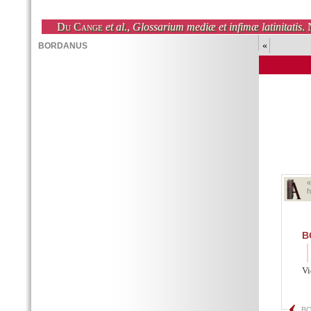
Du Cange
et al.
,
Glossarium mediæ et infimæ latinitatis
. 
«
h
B
Vi
B