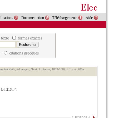
lications
Documentation
Téléchargements
Aide
 texte
formes exactes
s
citations grecques
e latinitatis
, éd. augm., Niort : L. Favre, 1883‑1887, t. 1, col. 706a.
ol. 213. r°.
1. BORDARIA