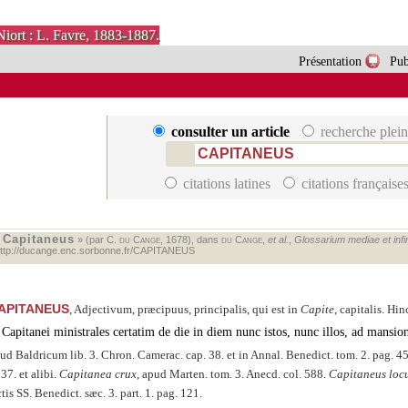
Niort : L. Favre, 1883-1887.
Présentation
Pub
consulter un article
recherche plein
citations latines
citations française
Capitaneus
«
» (par C.
du Cange
, 1678), dans
du Cange
,
et al.
,
Glossarium mediae et infim
ttp://ducange.enc.sorbonne.fr/CAPITANEUS
APITANEUS
, Adjectivum, præcipuus, principalis, qui est in
Capite
, capitalis. Hi
Capitanei ministrales certatim de die in diem nunc istos, nunc illos, ad mans
ud Baldricum lib. 3. Chron. Camerac. cap. 38. et in Annal. Benedict. tom. 2. pag. 4
37. et alibi.
Capitanea crux
, apud Marten. tom. 3. Anecd. col. 588.
Capitaneus loc
tis SS. Benedict. sæc. 3. part. 1. pag. 121.