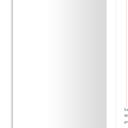
Ex
Ma
ge