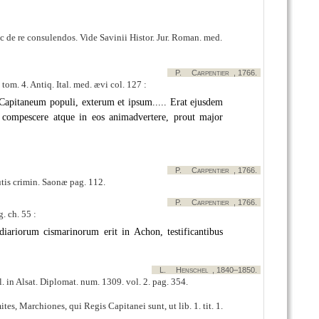
 de re consulendos. Vide Savinii Histor. Jur. Roman. med.
P.
Carpentier
, 1766.
om. 4. Antiq. Ital. med. ævi col. 127 :
 Capitaneum populi, exterum et ipsum..... Erat ejusdem
s compescere atque in eos animadvertere, prout major
P.
Carpentier
, 1766.
tutis crimin. Saonæ pag. 112.
P.
Carpentier
, 1766.
. ch. 55 :
endiariorum cismarinorum erit in Achon, testificantibus
L.
Henschel
, 1840–1850.
l. in Alsat. Diplomat. num. 1309. vol. 2. pag. 354.
tes, Marchiones, qui Regis Capitanei sunt, ut lib. 1. tit. 1.