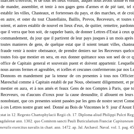
marches d'environ, et de tous les lieux voisins, auquel nous avons donné et e
de mander, assembler, et tenir à nos gages gens d'armes et de pié tant, tel 
establir les villes, Chasteaux, et forteresses du pays, et des marches, et de croi
en autre, et oster du tout Chastellains, Baillis, Prevos, Receveurs, et toutes 
soient, et autres establir de nouvel en lieux d'eux, de quitier, remettre, pardo
que il verra que bon soit, de rappeler banis, de donner Lettres d'Estat à ceux qu
commandement, du jour que il partirent de leur pays jusques à un mois après l
toutes manieres de gens, de quelque estat que il soient tenant villes, chast
fraude venir à nostre obeissance, de prendre deniers sur les Receveurs quelcon
toutes fois que mestier en sera, en eux donner quittance sous son seel de ce qu
office de Capitain general et souverain puent et doivent appartenir. Lesquelles
nous aurons fermes et agreables, et icelles et cescunes confermerons par nos Lett
Donnons en mandement par la teneur de ces presentes à tous nos Officiers 
Mareschal comme à Capitain establi de par Nous, obeissent diligemment, et pres
mestier en aura, et à nos amés et feaux Gens de nos Comptes à Paris, que tou
Receveurs, ou d'aucuns d'iceux pour la cause dessusdite, il allouent en leurs 
nonobstant, que ces presentes soient passées par les gens de nostre secret Cons
à ces Lettres nostre grant seel. Donné au Bois de Vincennes le 9. jour d'Aoust 
stat in 12. Regesto Chartophylacii Regii ch. 17. Diploma aliud Philippi Pulcri Re
gdalenæ ann. 1302. quo Comitem sancti Pauli Buticularium Franciæ
Capitaneum 
neralis
exercitus navalis in chart. ann. 1472. ap. Jal. Archæol. Naval. vol. 1. pag. 4