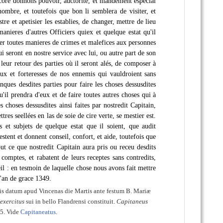
ncore donnons pouvoir, auctorité, et mandement especial
nombre, et toutefois que bon li semblera de visiter, et
stre et apetisier les establies, de changer, mettre de lieu
manieres d'autres Officiers quiex et quelque estat qu'il
nner toutes manieres de crimes et malefices aux personnes
i seront en nostre service avec lui, ou autre part de son
eur retour des parties où il seront alés, de composer à
eaux et forteresses de nos ennemis qui vauldroient sans
ques desdites parties pour faire les choses dessusdites
'il prendra d'eux et de faire toutes autres choses qui à
 choses dessusdites ainsi faites par nostredit Capitain,
res seellées en las de soie de cire verte, se mestier est.
et subjets de quelque estat que il soient, que audit
tent et donnent conseil, confort, et aide, toutefois que
t ce que nostredit Capitain aura pris ou receu desdits
comptes, et rabatent de leurs receptes sans contredits,
eil : en tesmoin de laquelle chose nous avons fait mettre
l'an de grace 1349.
gis datum apud Vincenas die Martis ante festum B. Mariæ
exercitus
sui in bello Flandrensi constituit.
Capitaneus
55. Vide
Capitaneatus
.