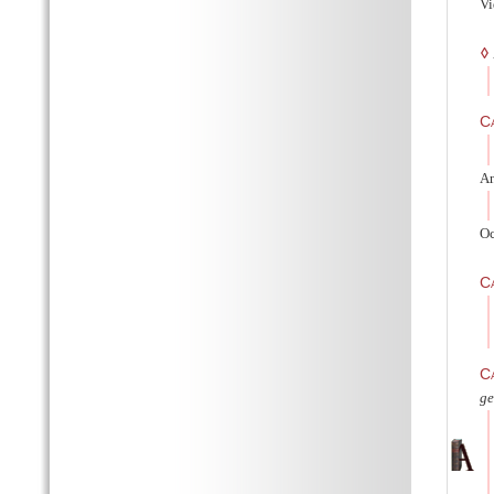
Vi
◊
Ca
An
Oc
Ca
Ca
ge