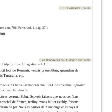
P.
Carpentier
, 1766.
a ann. 798. Pertz. vol. 1. pag. 37. :
luit.
les Bénédictins de St. Maur, 1733–1736.
Dalphin. tom. 2. pag. 442. col. 1 :
dicti loci de Romanis, vestris præsentibus, quemdam de
s Tartaralla, etc.
taneus
in Charta Cremonensi ann. 1244. nostris olim
Capitaine
harta quam hic damus :
ttres verront, Salut. Sçavoir faisons que nous confians
areschal
de France, icelluy avons fait et estably, faisons
uverain de par Nous és parties de Xanctonge et és pays et