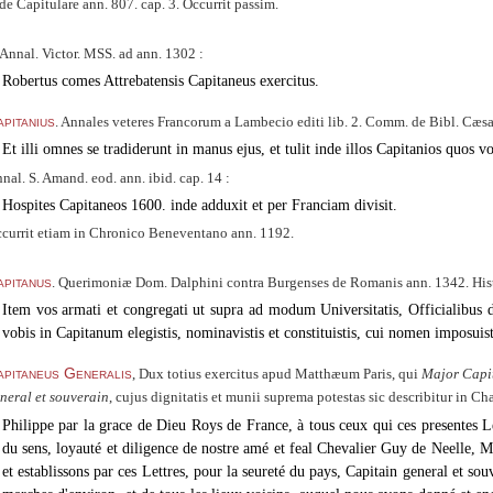
de Capitulare ann. 807. cap. 3. Occurrit passim.
Annal. Victor. MSS. ad ann. 1302 :
Robertus comes Attrebatensis Capitaneus exercitus.
pitanius
. Annales veteres Francorum a Lambecio editi lib. 2. Comm. de Bibl. Cæsare
Et illi omnes se tradiderunt in manus ejus, et tulit inde illos Capitanios quos vo
nal. S. Amand. eod. ann. ibid. cap. 14 :
Hospites Capitaneos 1600. inde adduxit et per Franciam divisit.
currit etiam in Chronico Beneventano ann. 1192.
pitanus
. Querimoniæ Dom. Dalphini contra Burgenses de Romanis ann. 1342. Hist. 
Item vos armati et congregati ut supra ad modum Universitatis, Officialibus 
vobis in Capitanum elegistis, nominavistis et constituistis, cui nomen imposuisti
pitaneus Generalis
, Dux totius exercitus apud Matthæum Paris, qui
Major Capi
neral et souverain
, cujus dignitatis et munii suprema potestas sic describitur in C
Philippe par la grace de Dieu Roys de France, à tous ceux qui ces presentes Le
du sens, loyauté et diligence de nostre amé et feal Chevalier Guy de Neelle, M
et establissons par ces Lettres, pour la seureté du pays, Capitain general et so