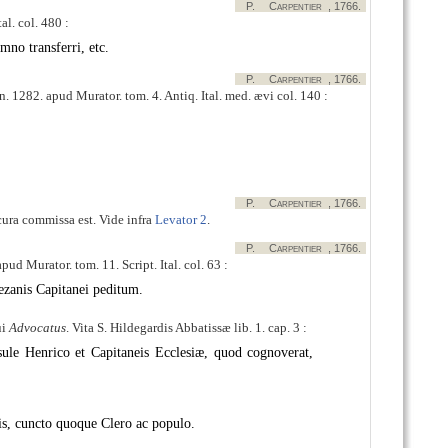
P.
Carpentier
, 1766.
al. col. 480 :
no transferri, etc.
P.
Carpentier
, 1766.
n. 1282. apud Murator. tom. 4. Antiq. Ital. med. ævi col. 140 :
P.
Carpentier
, 1766.
ura commissa est. Vide infra
Levator 2
.
P.
Carpentier
, 1766.
pud Murator. tom. 11. Script. Ital. col. 63 :
ezanis Capitanei peditum.
ui
Advocatus
. Vita S. Hildegardis Abbatissæ lib. 1. cap. 3 :
e Henrico et Capitaneis Ecclesiæ, quod cognoverat,
is, cuncto quoque Clero ac populo.