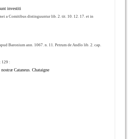
unt investiti
nei a Comitibus distinguuntur lib. 2. tit. 10. 12. 17. et in
 apud Baronium ann. 1067. n. 11. Petrum de Andlo lib. 2. cap.
 129 :
æ nostræ Cataneus. Chataigne