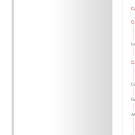
C
Ca
Li
Ca
Ca
Ge
An