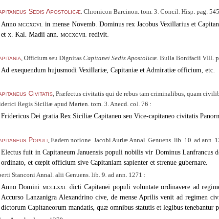
pitaneus Sedis Apostolicæ
. Chronicon Barcinon. tom. 3. Concil. Hisp. pag. 545.
Anno
mccxcvi.
in mense Novemb. Dominus rex Jacobus Vexillarius et Capitane
et
x.
Kal. Madii ann.
mccxcvii.
redivit.
pitania
, Officium seu Dignitas
Capitanei Sedis Apostolicæ
. Bulla Bonifacii VIII.
Ad exequendum hujusmodi Vexillariæ, Capitaniæ et Admiratiæ officium, etc.
pitaneus Civitatis
, Præfectus civitatis qui de rebus tam criminalibus, quam civilib
iderici Regis Siciliæ apud Marten. tom. 3. Anecd. col. 76 :
Fridericus Dei gratia Rex Siciliæ Capitaneo seu Vice-capitaneo civitatis Panor
pitaneus Populi
, Eadem notione. Jacobi Auriæ Annal. Genuens. lib. 10. ad ann. 1
Electus fuit in Capitaneum Januensis populi nobilis vir Dominus Lanfrancus 
ordinato, et cœpit officium sive Capitaniam sapienter et strenue gubernare.
erti Stanconi Annal. alii Genuens. lib. 9. ad ann. 1271 :
Anno Domini
mcclxxi.
dicti Capitanei populi voluntate ordinavere ad regime
Accurso Lanzanigra Alexandrino cive, de mense Aprilis venit ad regimen civita
dictorum Capitaneorum mandatis, quæ omnibus statutis et legibus tenebantur p