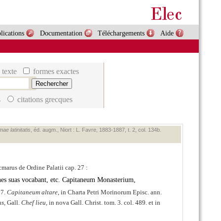
lications
Documentation
Téléchargements
Aide
 texte
formes exactes
s
citations grecques
ae latinitatis
, éd. augm., Niort : L. Favre, 1883‑1887, t. 2, col. 134b.
ncmarus de Ordine Palatii cap. 27 :
iones suas vocabant, etc. Capitaneum Monasterium,
57.
Capitaneum altare
, in Charta Petri Morinorum Episc. ann.
us
, Gall.
Chef lieu
, in nova Gall. Christ. tom. 3. col. 489. et in