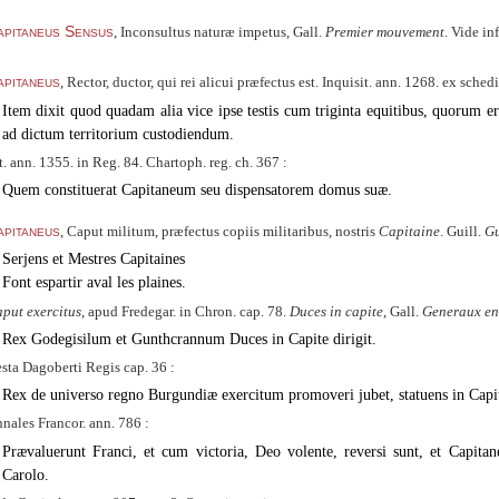
apitaneus Sensus
, Inconsultus naturæ impetus, Gall.
Premier mouvement
. Vide in
pitaneus
, Rector, ductor, qui rei alicui præfectus est. Inquisit. ann. 1268. ex schedi
Item dixit quod quadam alia vice ipse testis cum triginta equitibus, quorum er
ad dictum territorium custodiendum.
t. ann. 1355. in Reg. 84. Chartoph. reg. ch. 367 :
Quem constituerat Capitaneum seu dispensatorem domus suæ.
pitaneus
, Caput militum, præfectus copiis militaribus, nostris
Capitaine
. Guill.
Gu
Serjens et Mestres Capitaines
Font espartir aval les plaines.
put exercitus
, apud Fredegar. in Chron. cap. 78.
Duces in capite
, Gall.
Generaux en
Rex Godegisilum et Gunthcrannum Duces in Capite dirigit.
sta Dagoberti Regis cap. 36 :
Rex de universo regno Burgundiæ exercitum promoveri jubet, statuens in Capi
nales Francor. ann. 786 :
Prævaluerunt Franci, et cum victoria, Deo volente, reversi sunt, et Capit
Carolo.