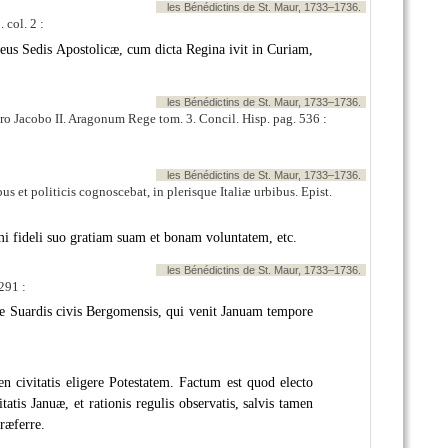
les Bénédictins de St. Maur, 1733–1736.
 col. 2 :
us Sedis Apostolicæ, cum dicta Regina ivit in Curiam,
les Bénédictins de St. Maur, 1733–1736.
 pro Jacobo II. Aragonum Rege tom. 3. Concil. Hisp. pag. 536 :
les Bénédictins de St. Maur, 1733–1736.
us et politicis cognoscebat, in plerisque Italiæ urbibus. Epist.
mi fideli suo gratiam suam et bonam voluntatem, etc.
les Bénédictins de St. Maur, 1733–1736.
291 :
de Suardis civis Bergomensis, qui venit Januam tempore
n civitatis eligere Potestatem. Factum est quod electo
tis Januæ, et rationis regulis observatis, salvis tamen
ræferre.