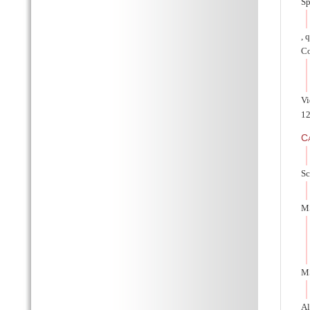
Sp
, 
Co
Vi
12
C
Sc
MS
MS
Al