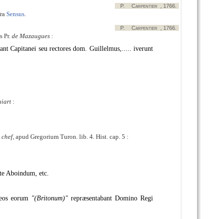
P.
Carpentier
, 1766.
fra
Sensus
.
P.
Carpentier
, 1766.
s Pr.
de Mazaugues
:
ant Capitanei seu rectores dom. Guillelmus,..... iverunt
iart
:
 chef
, apud Gregorium Turon. lib. 4. Hist. cap. 5 :
te Aboindum, etc.
aneos eorum
(Britonum)
repræsentabant Domino Regi