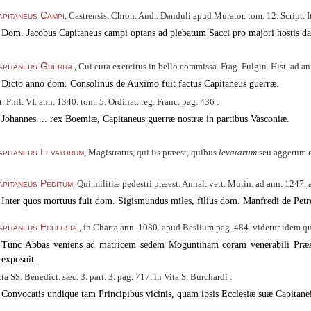
pitaneus Campi
, Castrensis. Chron. Andr. Danduli apud Murator. tom. 12. Script. It
Dom. Jacobus Capitaneus campi optans ad plebatum Sacci pro majori hostis dam
apitaneus Guerræ
, Cui cura exercitus in bello commissa. Frag. Fulgin. Hist. ad an
Dicto anno dom. Consolinus de Auximo fuit factus Capitaneus guerræ.
t. Phil. VI.
ann. 1340. tom. 5. Ordinat. reg. Franc. pag. 436 :
Johannes.... rex Boemiæ, Capitaneus guerræ nostræ in partibus Vasconiæ.
pitaneus Levatorum
, Magistratus, qui iis præest, quibus
levatarum
seu aggerum c
pitaneus Peditum
, Qui militiæ pedestri præest. Annal. vett. Mutin. ad ann. 1247. a
Inter quos mortuus fuit dom. Sigismundus miles, filius dom. Manfredi de Petr
pitaneus Ecclesiæ
, in Charta ann. 1080. apud Beslium pag. 484. videtur idem q
Tunc Abbas veniens ad matricem sedem Moguntinam coram venerabili Præsul
exposuit.
ta SS. Benedict. sæc. 3. part. 3. pag. 717. in Vita S. Burchardi :
Convocatis undique tam Principibus vicinis, quam ipsis Ecclesiæ suæ Capitane