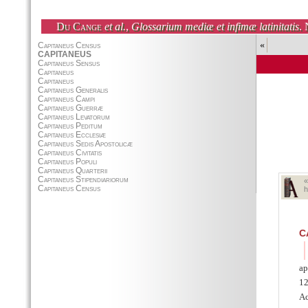
Du Cange
et al.
,
Glossarium mediæ et infimæ latinitatis
. 
«
h
C
ap
12
Ac