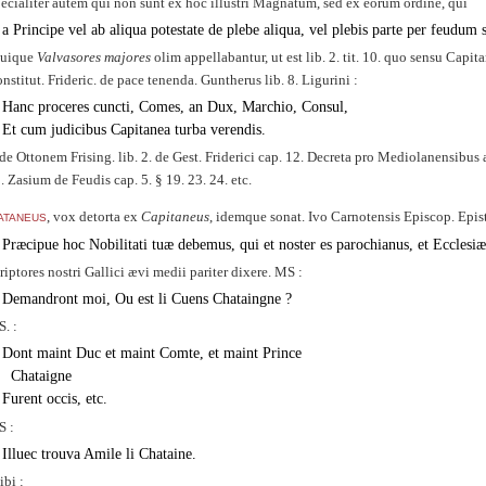
ecialiter autem qui non sunt ex hoc illustri Magnatum, sed ex eorum ordine, qui
a Principe vel ab aliqua potestate de plebe aliqua, vel plebis parte per feudum s
quique
Valvasores majores
olim appellabantur, ut est lib. 2. tit. 10. quo sensu Capita
nstitut. Frideric. de pace tenenda. Guntherus lib. 8. Ligurini :
Hanc proceres cuncti, Comes, an Dux, Marchio, Consul,
Et cum judicibus Capitanea turba verendis.
de Ottonem Frising. lib. 2. de Gest. Friderici cap. 12. Decreta pro Mediolanensibus
. Zasium de Feudis cap. 5. § 19. 23. 24. etc.
ataneus
, vox detorta ex
Capitaneus
, idemque sonat. Ivo Carnotensis Episcop. Epist
Præcipue hoc Nobilitati tuæ debemus, qui et noster es parochianus, et Ecclesi
riptores nostri Gallici ævi medii pariter dixere. MS :
Demandront moi, Ou est li Cuens Chataingne ?
. :
Dont maint Duc et maint Comte, et maint Prince
Chataigne
Furent occis, etc.
 :
Illuec trouva Amile li Chataine.
ibi :