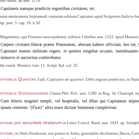
dem Annal. ad ann. 1270 :
Capitaneis namque prædictis regentibus civitatem, etc.
ssim memorantur hujusmodi variarum urbium Capitanei apud Scriptores Italicos hac
mp. part. 3. cap. 19. § 50.
Magistratui, qui
Potestas
nuncupabatur, inferior. Libellus ann. 1222. apud Murator. t
Cœpere civitates liberæ præter Potestatem, alterum habere officium, hoc est,
Capitanei munus militiam regere, et quoties exigebat occasio, tumultuante
minorve ei auctoritas conferebatur.
de eumd. Murator. tom. 11. Script. Ital. col. 25.
pitaneus Quarterii
, Gall.
Capitaine de quartier
, Urbis regioni præfectus, in Sta
pitaneus Stipendiariorum
. Charta Phil. Pulc. ann. 1290. in Reg. 34. Chartoph. reg
Cum litteris magistri templi, vel hospitalis, vel illius qui Capitaneus stip
ipsum comitem
(Fuxi)
ultra mare dictum biennium complevisse.
pitanei
pro securitate stratarum
in Litter. Concil. Basil. ann. 1435. ap. Schœpf
pitanei
, in libris Feudorum, seu potius in Italia, generaliter dicebantur, Duces, Comi