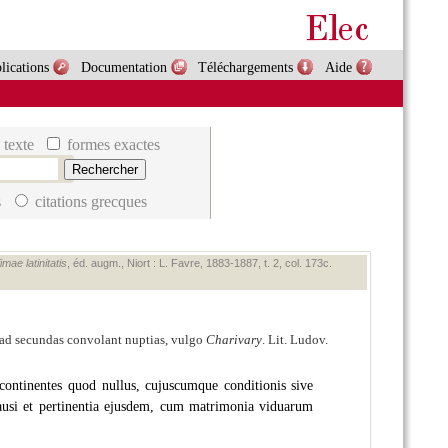
lications
Documentation
Téléchargements
Aide
 texte
formes exactes
s
citations grecques
mae latinitatis
, éd. augm., Niort : L. Favre, 1883‑1887, t. 2, col. 173c.
ui ad secundas convolant nuptias, vulgo
Charivary
. Lit. Ludov.
 continentes quod nullus, cujuscumque conditionis sive
mausi et pertinentia ejusdem, cum matrimonia viduarum