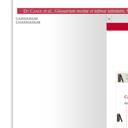
Du Cange
et al.
,
Glossarium mediæ et infimæ latinitatis
. 
«
h
C
du