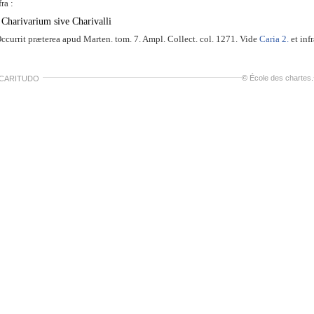
fra :
Charivarium sive Charivalli
Occurrit præterea apud Marten. tom. 7. Ampl. Collect. col. 1271. Vide
Caria 2.
et inf
©
École des chartes
.
 CARITUDO