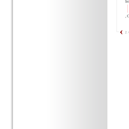
In
, 
2.