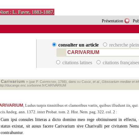
Niort : L. Favre, 1883-1887.
Présentation
Pub
consulter un article
recherche plein
citations latines
citations française
Carivarium
«
» (par P.
Carpentier
, 1766), dans
du Cange
,
et al.
,
Glossarium mediae et infi
ttp://ducange.enc.sorbonne.fr/CARIVARIUM
ARIVARIUM
, Ludus turpis tinnitibus et clamoribus variis, quibus illudunt iis, q
cis Andeg. ann. 1372. inter Probat. tom. 2. Hist. Nem. pag. 322. col. 2 :
Cum ipsi consules litteras a dicto domino meo rege obtinuissent in effectu,
status
existat, sit ausus facere Carivarium sive Charivalli per civitatem Ne
contrahuntur.