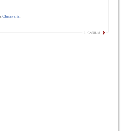
ra
Charavaria
.
1. CARIUM