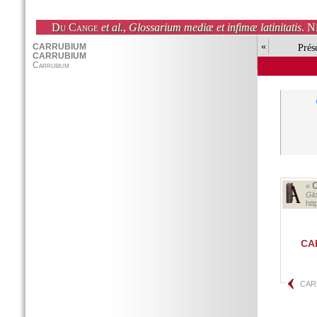
Du Cange
et al.
,
Glossarium mediæ et infimæ latinitatis
. N
«
Prés
«
Glo
ht
CA
CAR