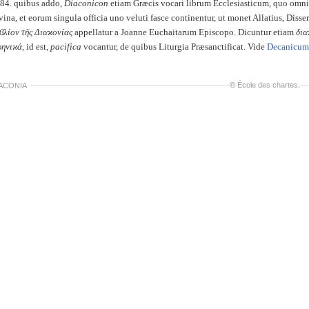
 84. quibus addo,
Diaconicon
etiam Græcis vocari librum Ecclesiasticum, quo omn
vina, et eorum singula officia uno veluti fasce continentur, ut monet Allatius, Disser
ϐλίον τῆς Διαϰονίας
appellatur a Joanne Euchaitarum Episcopo. Dicuntur etiam
δια
ρηνιϰά
, id est,
pacifica
vocantur, de quibus Liturgia Præsanctificat. Vide
Decanicum
©
École des chartes
.
ACONIA