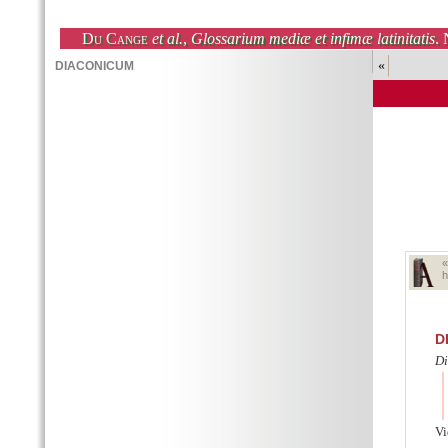
Du Cange
et al.
,
Glossarium mediæ et infimæ latinitatis
. 
«
h
D
Di
Vi