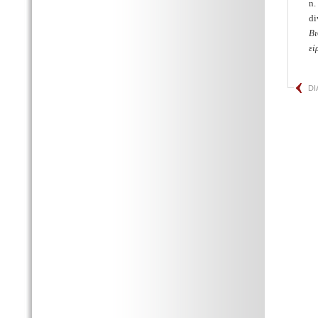
n.
di
Βι
εἰ
DI