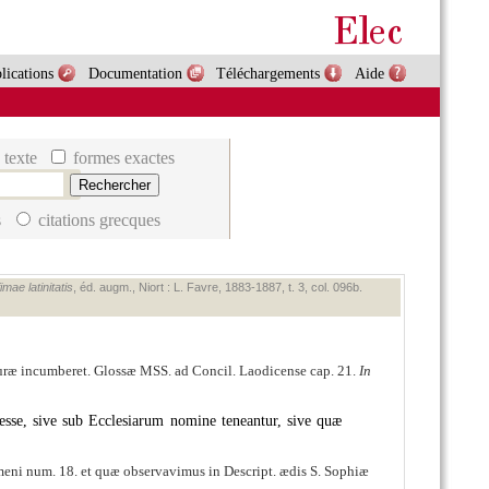
lications
Documentation
Téléchargements
Aide
 texte
formes exactes
s
citations grecques
mae latinitatis
, éd. augm., Niort : L. Favre, 1883‑1887, t. 3, col. 096b.
ræ incumberet. Glossæ MSS. ad Concil. Laodicense cap. 21.
In
esse, sive sub Ecclesiarum nomine teneantur, sive quæ
eni num. 18. et quæ observavimus in Descript. ædis S. Sophiæ