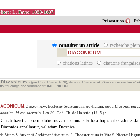
Niort : L. Favre, 1883-1887.
Présentation
Pub
consulter un article
recherche plein
citations latines
citations française
Diaconicum
«
» (par C.
du Cange
, 1678), dans
du Cange
,
et al.
,
Glossarium mediae et infi
ttp://ducange.enc.sorbonne.fr/DIACONICUM
IACONICUM
,
Διαϰονιϰόν
, Ecclesiæ Secretarium, sic dictum, quod
Diaconorum
cu
aconico, id est, sacrario
. Lex 30. Cod. Th. de Hæretic. (16, 5.) :
Cuncti hæretici procul dubio noverint omnia sibi loca hujus urbis adimenda 
Diaconica appellantur, vel etiam Decanica.
de Vitam S. Auxentii Archimandritæ num. 3. Theosterictum in Vita S. Nicetæ Hegum