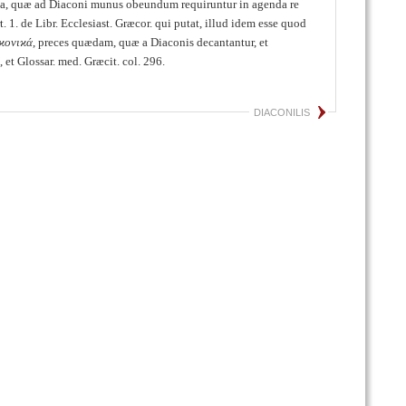
ia, quæ ad Diaconi munus obeundum requiruntur in agenda re
t. 1. de Libr. Ecclesiast. Græcor. qui putat, illud idem esse quod
ϰονιϰά
, preces quædam, quæ a Diaconis decantantur, et
, et Glossar. med. Græcit. col. 296.
DIACONILIS