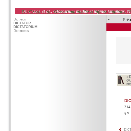
Du Cange
et al.
,
Glossarium mediæ et infimæ latinitatis
. N
«
Prés
«
Glo
ht
DI
214
§ 9.
DICT