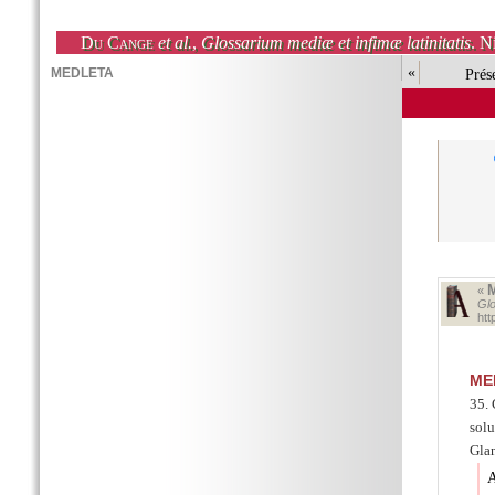
Du Cange
et al.
,
Glossarium mediæ et infimæ latinitatis
. N
«
Prés
«
Glo
ht
ME
35. 
solu
Glan
A