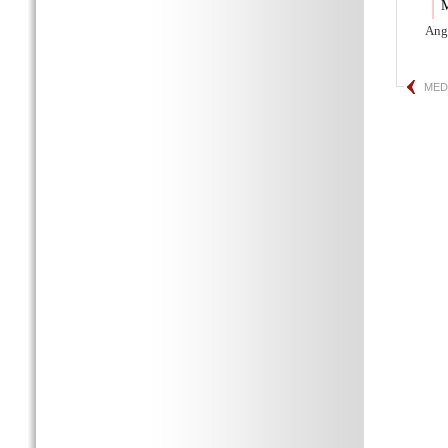
M
Ang
MED