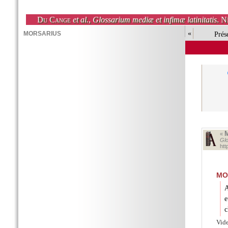
Du Cange
et al.
,
Glossarium mediæ et infimæ latinitatis
. N
«
Prés
«
Glo
ht
MO
A
e
c
Vid