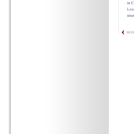
in C
Leu
utun
MUN