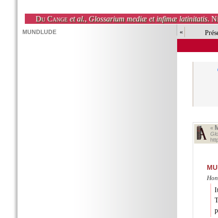
Du Cange
et al.
,
Glossarium mediæ et infimæ latinitatis
. N
«
Prés
«
Glo
ht
MU
Hon
I
T
p