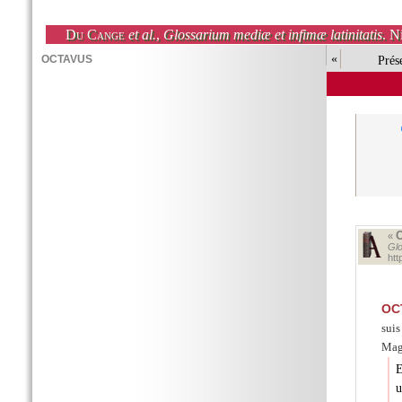
Du Cange
et al.
,
Glossarium mediæ et infimæ latinitatis
. N
«
Prés
«
Glo
ht
OC
sui
Mag
E
u