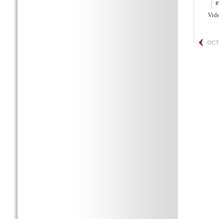
e
Vid
OCT