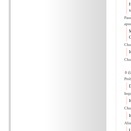
H
v
Pass
apu
M
G
Char
I
Cha
◊
E
Prob
D
Inqu
I
Char
I
Alia
U