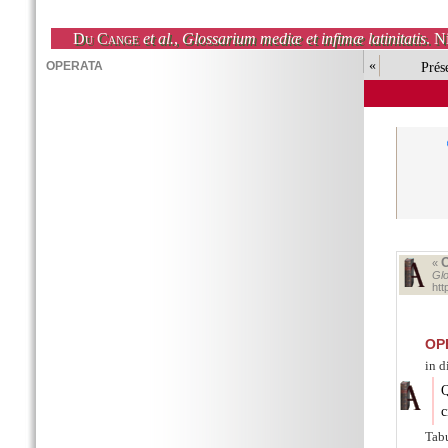
Du Cange
et al.
,
Glossarium mediæ et infimæ latinitatis
. N
«
Prés
«
Glo
ht
OP
in d
Q
c
Tabu