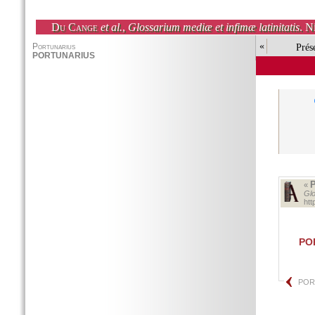
Du Cange
et al.
,
Glossarium mediæ et infimæ latinitatis
. N
«
Prés
«
Glo
ht
PO
POR