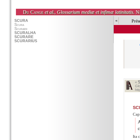
Du Cange
et al.
,
Glossarium mediæ et infimæ latinitatis
. N
«
Prés
«
Glo
ht
SC
Capi
A
c
Ita 