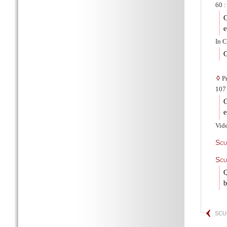
60 :
C
e
In C
C
◊
Pr
107 
G
e
Vid
Scu
Scu
Q
b
SCU