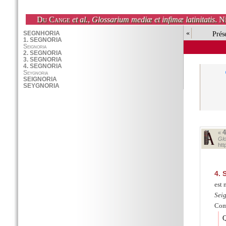
Du Cange
et al.
,
Glossarium mediæ et infimæ latinitatis
. N
«
Prés
«
Glo
ht
4.
S
est 
Sei
Comp
Q