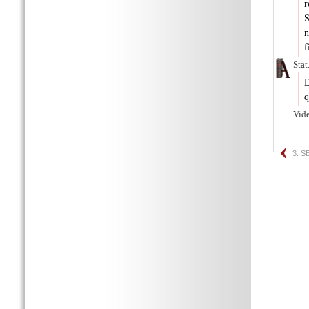
r
S
n
f
Stat
D
q
Vid
3. 