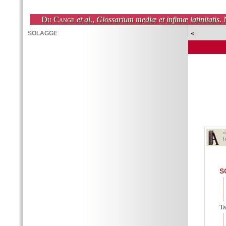
Du Cange
et al.
,
Glossarium mediæ et infimæ latinitatis
. 
«
h
S
Ta