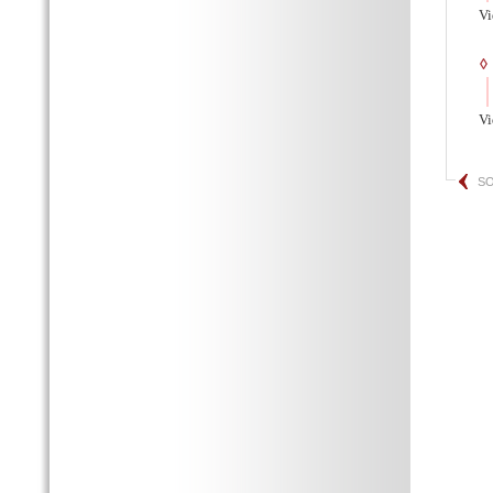
Vi
◊
Vi
SO