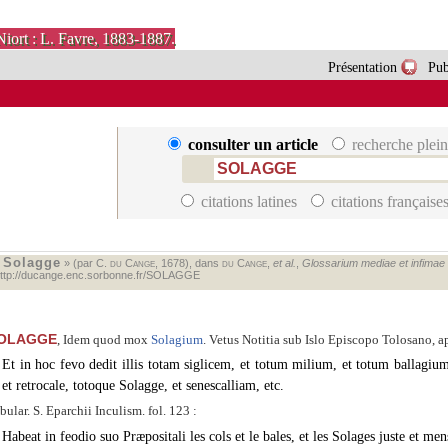
Niort : L. Favre, 1883-1887.
Présentation
Pub
consulter un article
recherche plein
citations latines
citations française
Solagge
«
» (par C.
du Cange
, 1678), dans
du Cange
,
et al.
,
Glossarium mediae et infimae la
ttp://ducange.enc.sorbonne.fr/SOLAGGE
OLAGGE
, Idem quod mox
Solagium
. Vetus Notitia sub Islo Episcopo Tolosano, a
Et in hoc fevo dedit illis totam siglicem, et totum milium, et totum ballagi
et retrocale, totoque Solagge, et senescalliam, etc.
bular. S. Eparchii Inculism. fol. 123 :
Habeat in feodio suo Præpositali les cols et le bales, et les Solages juste et men