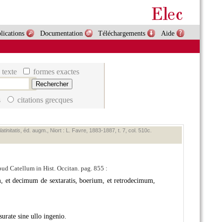
lications
Documentation
Téléchargements
Aide
 texte
formes exactes
s
citations grecques
tinitatis
, éd. augm., Niort : L. Favre, 1883‑1887, t. 7, col. 510c.
pud Catellum in Hist. Occitan. pag. 855 :
um, et decimum de sextaratis, boerium, et retrodecimum,
surate sine ullo ingenio.