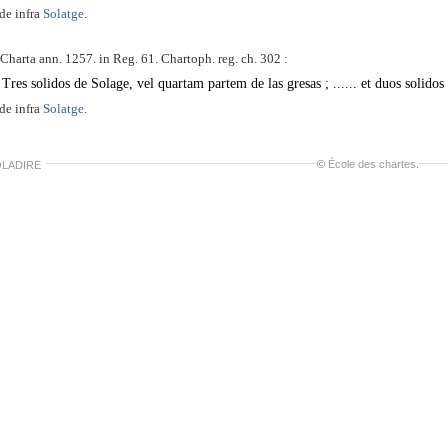
de infra
Solatge
.
Charta ann. 1257. in Reg. 61. Chartoph. reg. ch. 302 :
Tres solidos de Solage, vel quartam partem de las gresas ; ...... et duos solido
de infra
Solatge
.
©
École des chartes
.
LADIRE