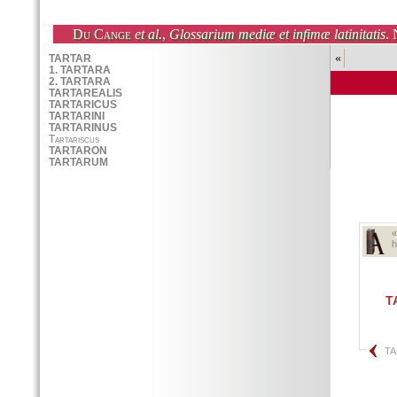
Du Cange
et al.
,
Glossarium mediæ et infimæ latinitatis
. 
«
h
T
TA