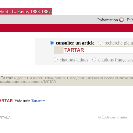
Niort : L. Favre, 1883-1887.
Présentation
Pub
consulter un article
recherche plein
citations latines
citations française
Tartar
«
» (par P.
Carpentier
, 1766), dans
du Cange
,
et al.
,
Glossarium mediae et infimae lati
ttp://ducange.enc.sorbonne.fr/TARTAR
ARTAR
. Vide infra
Tartarum
.
©
École des chartes
.
RTANA