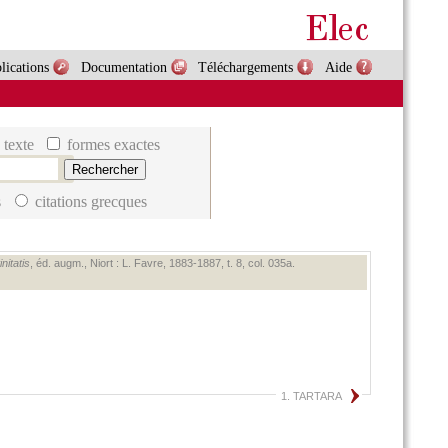
lications
Documentation
Téléchargements
Aide
 texte
formes exactes
s
citations grecques
nitatis
, éd. augm., Niort : L. Favre, 1883‑1887, t. 8, col. 035a.
1. TARTARA