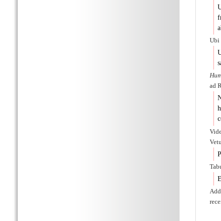
U
f
a
Ubi 
U
s
Hum
ad R
N
h
c
Vide
Vetu
P
Tab
E
Adde
rece