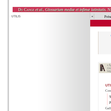
Du Cange
et al.
,
Glossarium mediæ et infimæ latinitatis
. N
«
Prés
U
«
Glo
htt
UTI
Cons
S
p
Gall