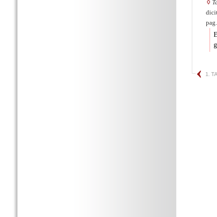
◊
T
dici
pag.
E
g
1. 