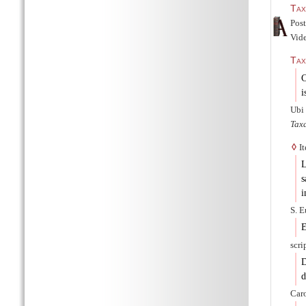
Tax
Pos
Vide
Tax
C
i
Ubi
Tax
◊
It
L
s
i
S. E
E
scri
D
d
Caro