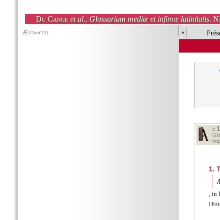
Du Cange
et al.
,
Glossarium mediæ et infimæ latinitatis
. N
«
Prés
«
Glo
ht
1.
T
Æ
, in
Hist