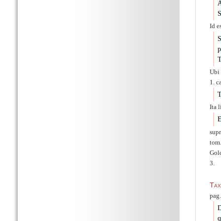
A
S
Id e
S
p
T
Ubi 
1. c
T
Ita 
E
sup
tom.
Gold
3.
Tax
pag.
D
q