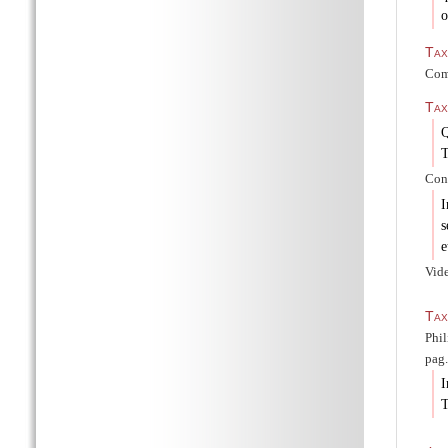
o
Tax
Comi
Tax
Q
T
Cons
I
s
e
Vid
Tax
Phil
pag.
I
T