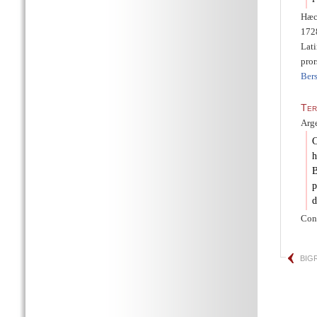
Hæc
1728
Lat
pror
Bers
Ter
Arg
C
h
B
p
d
Con
BIG