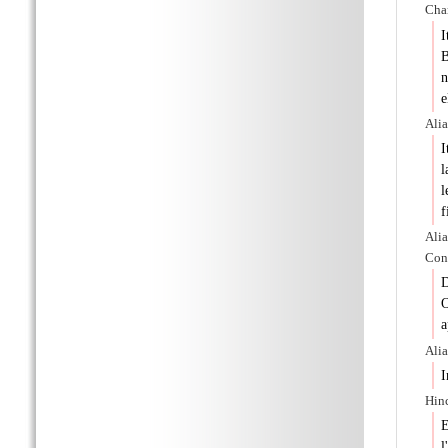
Char
I
B
n
e
Alia
I
l
l
f
Alia
Con
D
O
a
Alia
I
Hin
E
l