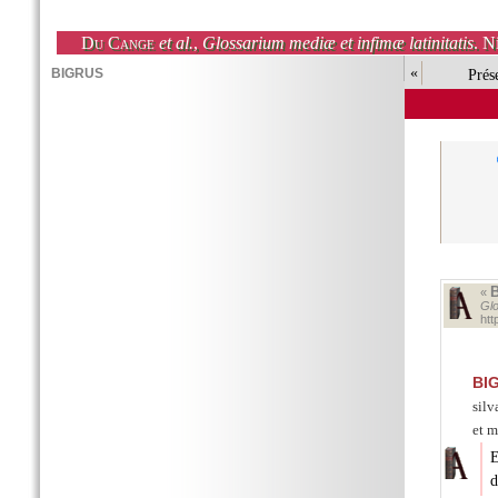
Du Cange
et al.
,
Glossarium mediæ et infimæ latinitatis
. N
«
Prés
«
Glo
ht
BI
silv
et m
E
d