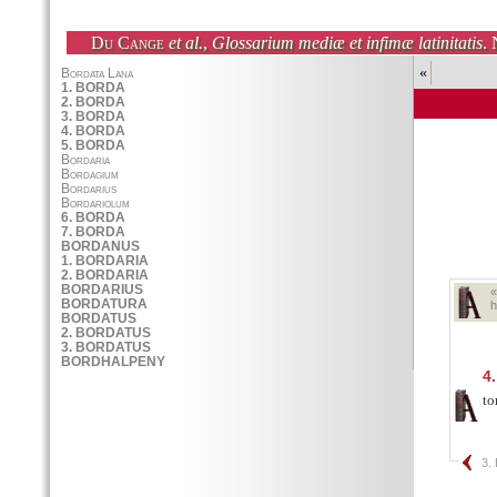
Du Cange
et al.
,
Glossarium mediæ et infimæ latinitatis
. 
«
h
4.
to
3.