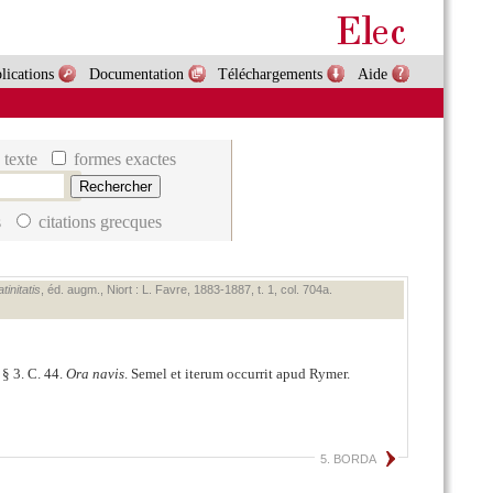
lications
Documentation
Téléchargements
Aide
 texte
formes exactes
s
citations grecques
initatis
, éd. augm., Niort : L. Favre, 1883‑1887, t. 1, col. 704a.
 § 3. C. 44.
Ora navis
. Semel et iterum occurrit apud Rymer.
5. BORDA