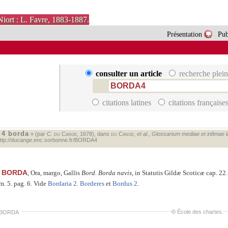
Niort : L. Favre, 1883-1887.
Présentation
Pub
consulter un article
recherche plein
citations latines
citations française
4 borda
«
» (par C.
du Cange
, 1678), dans
du Cange
,
et al.
,
Glossarium mediae et infimae lat
ttp://ducange.enc.sorbonne.fr/BORDA4
BORDA
, Ora, margo, Gallis
Bord. Borda navis
, in Statutis Gildæ Scoticæ cap. 22.
m. 5.
pag. 6. Vide
Bordaria 2.
Borderes
et
Bordus 2
.
©
École des chartes
.
 BORDA