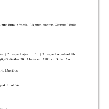
ntur. Brito in Vocab. :
Septum, ambitus, Clausura.
Bulla
t. 49. § 2. Legem Bajwar. tit. 13. § 3. Legem Longobard.
lib. 1.
. 116. (6, 63.) Rothar. 363. Charta ann. 1283. ap. Guden. Cod.
is laboribus.
art. 2. col. 540 :