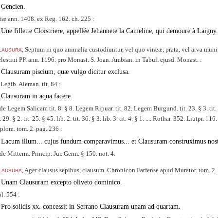
Gencien.
iæ ann. 1408. ex Reg. 162. ch. 225 :
Une fillette Cloistriere, appellée Jehannete la Cameline, qui demoure à Laigny.
lausura
, Septum in quo animalia custodiuntur, vel quo vineæ, prata, vel arva muniu
lestini PP. ann. 1196. pro Monast. S. Joan. Ambian. in Tabul. ejusd. Monast. :
Clausuram piscium, quæ vulgo dicitur exclusa.
 Legib. Aleman. tit. 84 :
Clausuram in aqua facere.
de Legem Salicam tit. 8. § 8. Legem Ripuar. tit. 82. Legem Burgund. tit. 23. § 3. ti
t. 29. § 2. tit. 25. § 45. lib. 2. tit. 36. § 3. lib. 3. tit. 4. § 1. .... Rothar. 352. Liutpr
plom. tom. 2. pag. 236 :
Lacum illum... cujus fundum comparavimus... et Clausuram construximus nostr
de Mitterm. Princip. Jur. Germ. § 150. not. 4.
lausura
, Ager clausus sepibus, clausum. Chronicon Farfense apud Murator. tom. 2. p
Unam Clausuram excepto oliveto dominico.
l. 554 :
Pro solidis
xx.
concessit in Serrano Clausuram unam ad quartam.