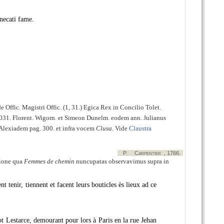
 necati fame.
de Offic. Magistri Offic. (1, 31.) Egica Rex in Concilio Tolet.
1031. Florent. Wigorn. et Simeon Dunelm. eodem ann. Julianus
 Alexiadem pag. 300. et infra vocem
Clusa
. Vide
Claustra
P.
Carpentier
, 1766.
tione qua
Femmes de chemin
nuncupatas observavimus supra in
 tenir, tiennent et facent leurs bouticles ès lieux ad ce
t Lestarce, demourant pour lors à Paris en la rue Jehan