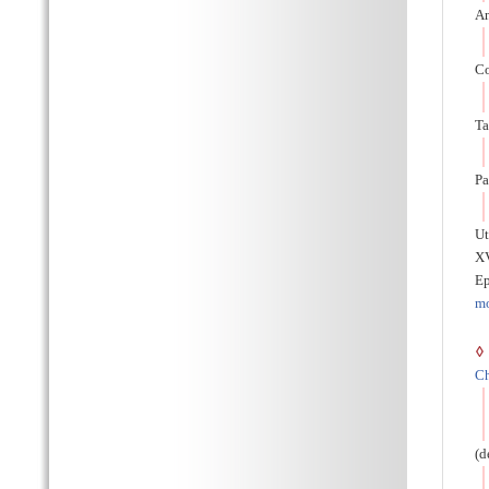
An
Co
Ta
Pa
Ut
XV
Ep
m
◊
Ch
(d