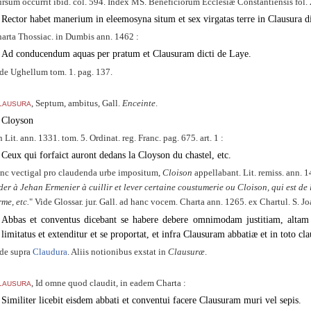
rsum occurrit ibid. col. 594. Index MS. Beneficiorum Ecclesiæ Constantiensis fol. 2
Rector habet manerium in eleemosyna situm et sex virgatas terre in Clausura di
arta Thossiac. in Dumbis ann. 1462 :
Ad conducendum aquas per pratum et Clausuram dicti de Laye.
de Ughellum tom. 1. pag. 137.
lausura
, Septum, ambitus, Gall.
Enceinte
.
Cloyson
in Lit. ann. 1331. tom. 5. Ordinat. reg. Franc. pag. 675. art. 1 :
Ceux qui forfaict auront dedans la Cloyson du chastel, etc.
nc vectigal pro claudenda urbe impositum,
Cloison
appellabant. Lit. remiss. ann. 1
der à Jehan Ermenier à cuillir et lever certaine coustumerie ou Cloison, qui est de 
rme, etc.
Vide Glossar. jur. Gall. ad hanc vocem. Charta ann. 1265. ex Chartul. S. Joa
Abbas et conventus dicebant se habere debere omnimodam justitiam, altam e
limitatus et extenditur et se proportat, et infra Clausuram abbatiæ et in toto c
de supra
Claudura
. Aliis notionibus exstat in
Clausuræ
.
lausura
, Id omne quod claudit, in eadem Charta :
Similiter licebit eisdem abbati et conventui facere Clausuram muri vel sepis.