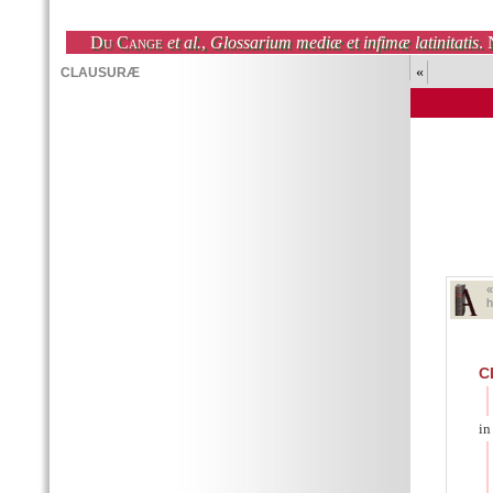
Du Cange
et al.
,
Glossarium mediæ et infimæ latinitatis
. 
«
h
C
in