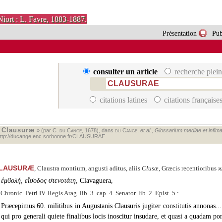
Niort : L. Favre, 1883-1887.
Présentation
Pub
consulter un article
recherche plein
citations latines
citations française
Clausuræ
«
» (par C.
du Cange
, 1678), dans
du Cange
,
et al.
,
Glossarium mediae et infimae 
ttp://ducange.enc.sorbonne.fr/CLAUSURAE
LAUSURÆ
, Claustra montium, angusti aditus, aliis
Clusæ
, Græcis recentioribus
ϰ
ἐμϐολή, εἴσοδος στενοτάτη
, Clavaguera,
 Chronic. Petri IV. Regis Arag. lib. 3. cap. 4. Senator. lib. 2. Epist. 5 :
Præcepimus 60. militibus in Augustanis Clausuris jugiter constitutis annonas... 
qui pro generali quiete finalibus locis inoscitur insudare, et quasi a quadam po