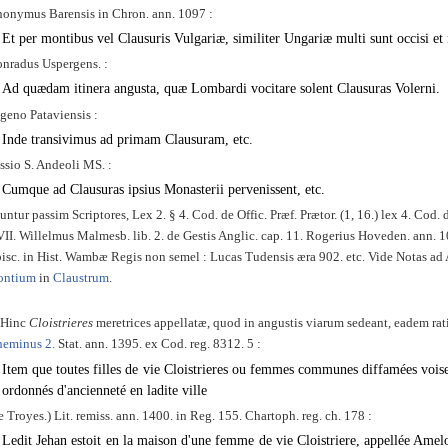
onymus Barensis in Chron. ann. 1097 :
Et per montibus vel Clausuris Vulgariæ, similiter Ungariæ multi sunt occisi et
nradus Uspergens. :
Ad quædam itinera angusta, quæ Lombardi vocitare solent Clausuras Volerni.
geno Pataviensis :
Inde transivimus ad primam Clausuram, etc.
ssio S. Andeoli MS. :
Cumque ad Clausuras ipsius Monasterii pervenissent, etc.
untur passim Scriptores, Lex 2. § 4. Cod. de Offic. Præf. Prætor. (1, 16.) lex 4. Cod. 
II. Willelmus Malmesb. lib. 2. de Gestis Anglic. cap. 11. Rogerius Hoveden. ann. 
isc. in Hist. Wambæ Regis non semel : Lucas Tudensis æra 902. etc. Vide Notas ad
ontium
in
Claustrum
.
Hinc
Cloistrieres
meretrices appellatæ, quod in angustis viarum sedeant, eadem ra
eminus 2.
Stat. ann. 1395. ex Cod. reg. 8312. 5 :
Item que toutes filles de vie Cloistrieres ou femmes communes diffamées voisent
ordonnés d'ancienneté en ladite ville
e Troyes.) Lit. remiss. ann. 1400. in Reg. 155. Chartoph. reg. ch. 178 :
Ledit Jehan estoit en la maison d'une femme de vie Cloistriere, appellée Amelo