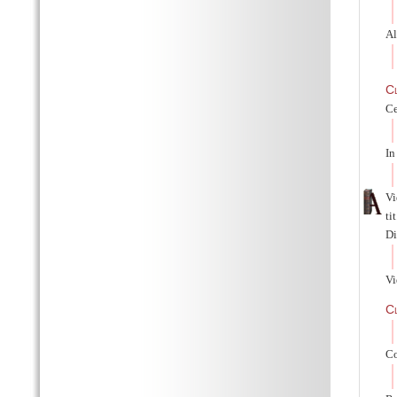
Al
C
Ce
In
Vi
ti
Di
Vi
C
Co