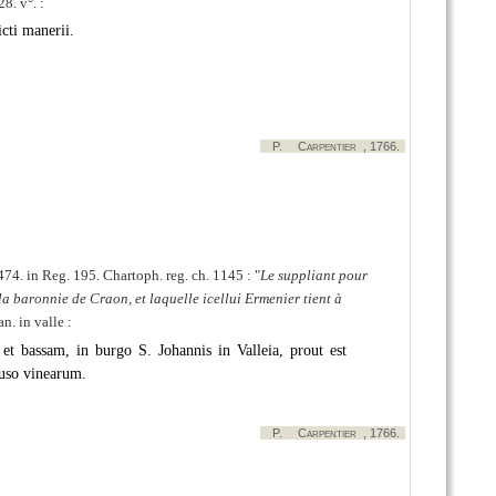
8. v°. :
cti manerii.
P.
Carpentier
, 1766.
474. in Reg. 195. Chartoph. reg. ch. 1145 :
Le suppliant pour
la baronnie de Craon, et laquelle icellui Ermenier tient à
n. in valle :
t bassam, in burgo S. Johannis in Valleia, prout est
lauso vinearum.
P.
Carpentier
, 1766.