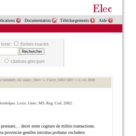
lications
Documentation
Téléchargements
Aide
 texte
formes exactes
s
citations grecques
latinitatis
, éd. augm., Niort : L. Favre, 1883‑1887, t. 2, col. 364b.
λεισοῦραι
. Lexic. Græc. MS. Reg. Cod. 2062 :
præstare,... decet enim cogitare de militis transactione,
rta provinciæ gentiles introitus probatur excludere.