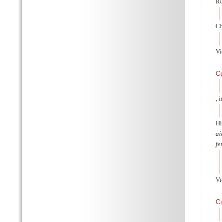
Ru
Ch
Vi
C
, 
Hi
ai
fe
Vi
C