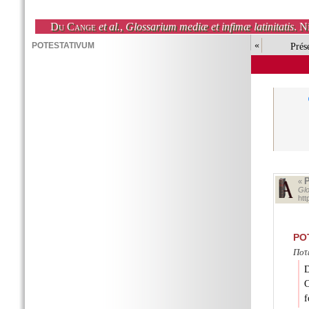
Du Cange
et al.
,
Glossarium mediæ et infimæ latinitatis
. N
«
Prés
«
Glo
ht
PO
Ποτ
C
f