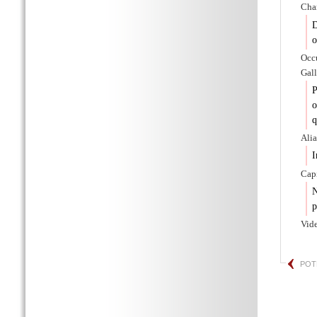
Char
D
o
Occu
Gall
P
o
q
Alia
I
Capi
N
p
Vid
POT