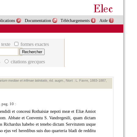
lications
Documentation
Téléchargements
Aide
 texte
formes exactes
s
citations grecques
rium mediae et infimae latinitatis
, éd. augm., Niort : L. Favre, 1883‑1887,
 pag. 10 :
endidi et concessi Rothaisiæ nepoti meæ et Eliæ Amiot
om. Abbate et Conventu S. Vandregesili, quam dictam
us Richardus habebo et tenebo dictam Servitutem usque
ejus vel heredibus suis duo quarteria bladi de redditu