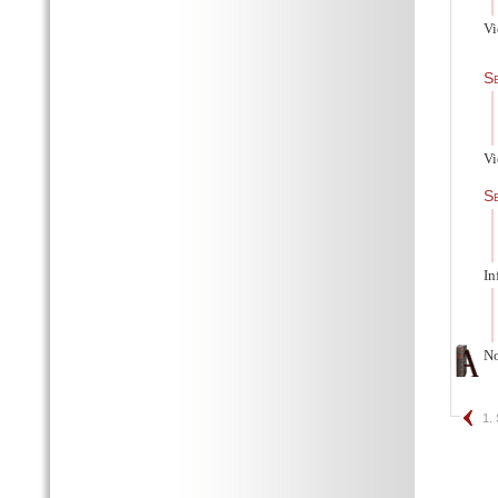
Vi
Se
V
S
In
No
1.