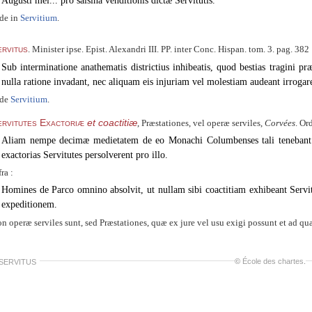
Augusti mei... pro saisina venditionis dictæ Servitutis.
de in
Servitium
.
rvitus
. Minister ipse. Epist. Alexandri III. PP. inter Conc. Hispan. tom. 3. pag. 382 
Sub interminatione anathematis districtius inhibeatis, quod bestias tragini pr
nulla ratione invadant, nec aliquam eis injuriam vel molestiam audeant irrogar
ide
Servitium
.
ervitutes Exactoriæ
et coactitiæ
, Præstationes, vel operæ serviles,
Corvées
. Or
Aliam nempe decimæ medietatem de eo Monachi Columbenses tali tenebant p
exactorias Servitutes persolverent pro illo.
fra :
Homines de Parco omnino absolvit, ut nullam sibi coactitiam exhibeant Serv
expeditionem.
n operæ serviles sunt, sed Præstationes, quæ ex jure vel usu exigi possunt
et ad qu
©
École des chartes
.
 SERVITUS