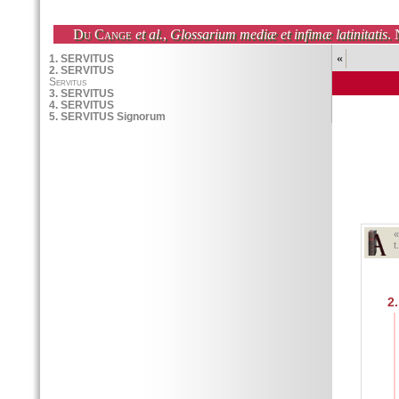
Du Cange
et al.
,
Glossarium mediæ et infimæ latinitatis
. 
«
t
2.