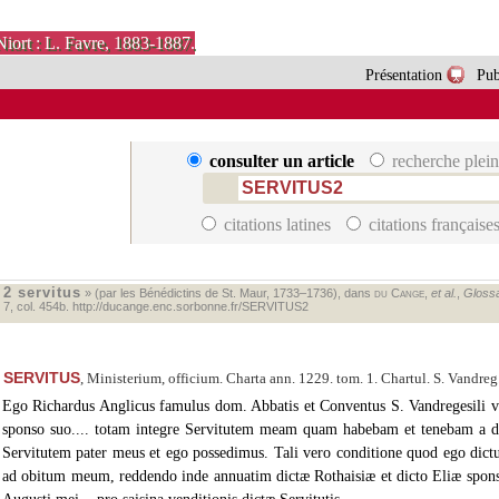
Niort : L. Favre, 1883-1887.
Présentation
Pub
consulter un article
recherche plein
citations latines
citations française
2 servitus
«
» (par les Bénédictins de St. Maur, 1733–1736), dans
du Cange
,
et al.
,
Glossa
. 7, col. 454b.
http://ducange.enc.sorbonne.fr/SERVITUS2
SERVITUS
, Ministerium, officium. Charta ann. 1229. tom. 1. Chartul. S. Vandreg.
Ego Richardus Anglicus famulus dom. Abbatis et Conventus S. Vandregesili v
sponso suo.... totam integre Servitutem meam quam habebam et tenebam a d
Servitutem pater meus et ego possedimus. Tali vero conditione quod ego dict
ad obitum meum, reddendo inde annuatim dictæ Rothaisiæ et dicto Eliæ sponso 