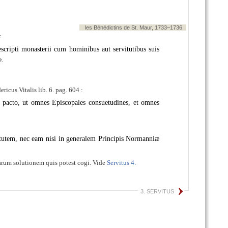
les Bénédictins de St. Maur, 1733–1736.
:
æscripti monasterii cum hominibus aut servitutibus suis
e.
dericus Vitalis lib. 6. pag. 604 :
acto, ut omnes Episcopales consuetudines, et omnes
itutem, nec eam nisi in generalem Principis Normanniæ
arum solutionem quis potest cogi. Vide
Servitus 4.
3. SERVITUS