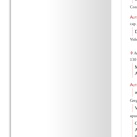
Con
Aut
cap.
D
Vid
◊
A
130 
M
A
Aut
ϰ
Greg
V
apud
C
A
m