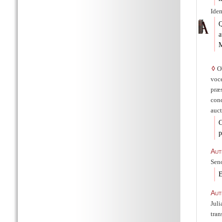
Idem
a
M
◊
Ob
voc
præs
conc
auct
C
p
Aut
Sen
E
Aut
Juli
tran