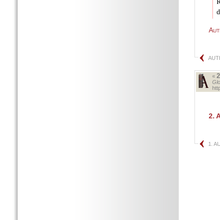
R
d
Aut
AUT
«
Glo
ht
2.
A
1. 