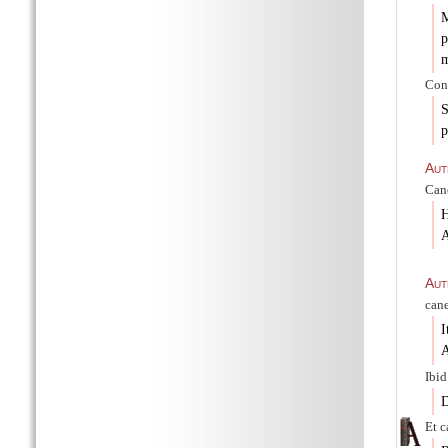
M
p
m
Conc
S
p
Aut
Cano
A
Aut
cane
I
A
Ibid
D
Et
c