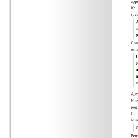
appe
lib.
spec
A
a
p
Conf
init
N
n
n
e
Aut
Hes
pag.
Cang
Mini
O
Petr