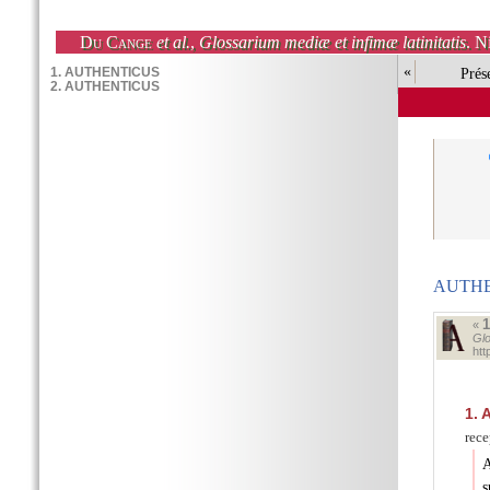
Du Cange
et al.
,
Glossarium mediæ et infimæ latinitatis
. N
«
Prés
AUTHE
«
Glo
ht
1.
A
rec
A
s