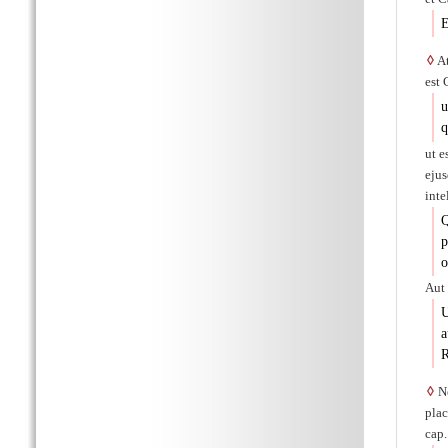
E
◊
At
est 
u
q
ut e
ejus
inte
Q
p
o
Aut 
U
a
R
◊
Ne
plac
cap.