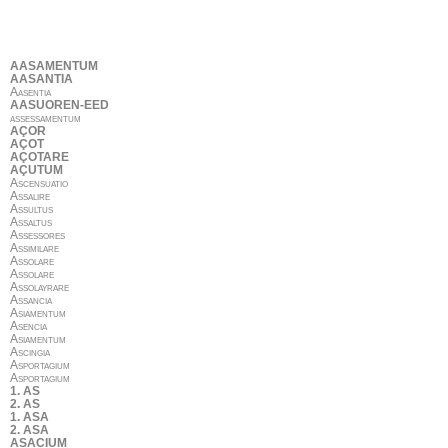
AASAMENTUM
AASANTIA
Aasentia
AASUOREN-EED
assessamentum
AÇOR
AÇOT
AÇOTARE
AÇUTUM
Ascensuatio
Assalire
Assultus
Assaltus
Assessores
Assimilare
Assolare
Assolare
Assolayrare
Assancia
Asiamentum
Asencia
Asiamentum
Ascingia
Asportagium
Asportagium
1. AS
2. AS
1. ASA
2. ASA
ASACIUM