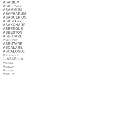
ASAGIUM
ASALESAZ
ASAMMUM
ASAPHARUM
ASAQUERIUS
ASASELAZ
ASAXONARE
ASBERGUS
ASBESTON
ASBOTARE
Asboutare
ASBUTARE
ASCALARE
ASCALONIÆ
Ascalonicæ
1. ASCELLA
Ascilla
Assellia
Ascella
Asselliæ